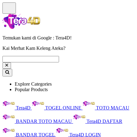
Temukan kami di Google : Tera4D!
Kai Merhat Kam Keleng Ateku?
Explore Categories
Popular Products
Tera4D
TOGEL ONLINE
TOTO MACAU
BANDAR TOTO MACAU
Tera4D DAFTAR
BANDAR TOGEL
Tera4D LOGIN