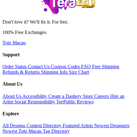
Don't love it? We'll fix it. For free.
100% Free Exchanges.
Toto Macau
Support
Order Status
Contact Us
Coupon Codes
FAQ
Free Shipping
Refunds & Returns
Shipping Info
Size Chart
About Us
About Us
Accessibility
Create a Dashery Store
Careers
Hire an
Artist
Social Responsibility
TeePublic Reviews
Explore
All Designs
Content Directory
Featured Artists
Newest Designers
Newest Toto Macau
Tag Directory