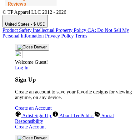
© TP Apparel LLC 2012 - 2026
United States - $ USD
Product Safety
Intellectual Property Policy
CA: Do Not Sell My
Personal Information
Privacy Policy
Terms
Welcome Guest!
Log In
Sign Up
Create an account to save your favorite designs for viewing
anytime, on any device.
Create an Account
Artist Sign Up
About TeePublic
Social
Responsibility
Create Account