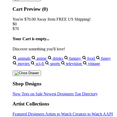
Cart Preview (0)
You're
$70.00
Away from
FREE US Shipping!
$0
$70
Your Cart is empty...
Discover something you'll love!
animals
anime
drinks
fantasy
food
funny
movies
sci-fi
sports
television
vintage
Shop Designs
New Tees on Sale
Newest Designers
Tag Directory
Artist Collections
Featured Designers
Artists to Watch
Creators to Watch
AAPI