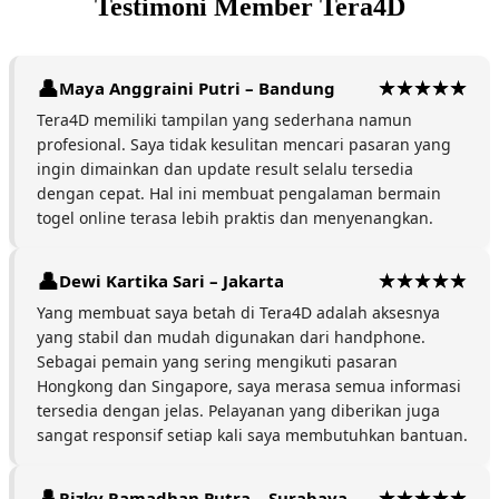
Testimoni Member Tera4D
Maya Anggraini Putri – Bandung
Tera4D memiliki tampilan yang sederhana namun
profesional. Saya tidak kesulitan mencari pasaran yang
ingin dimainkan dan update result selalu tersedia
dengan cepat. Hal ini membuat pengalaman bermain
togel online terasa lebih praktis dan menyenangkan.
Dewi Kartika Sari – Jakarta
Yang membuat saya betah di Tera4D adalah aksesnya
yang stabil dan mudah digunakan dari handphone.
Sebagai pemain yang sering mengikuti pasaran
Hongkong dan Singapore, saya merasa semua informasi
tersedia dengan jelas. Pelayanan yang diberikan juga
sangat responsif setiap kali saya membutuhkan bantuan.
Rizky Ramadhan Putra – Surabaya