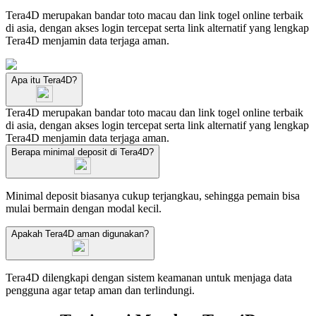
Tera4D merupakan bandar toto macau dan link togel online terbaik
di asia, dengan akses login tercepat serta link alternatif yang lengkap
Tera4D menjamin data terjaga aman.
Apa itu Tera4D?
Tera4D merupakan bandar toto macau dan link togel online terbaik
di asia, dengan akses login tercepat serta link alternatif yang lengkap
Tera4D menjamin data terjaga aman.
Berapa minimal deposit di Tera4D?
Minimal deposit biasanya cukup terjangkau, sehingga pemain bisa
mulai bermain dengan modal kecil.
Apakah Tera4D aman digunakan?
Tera4D dilengkapi dengan sistem keamanan untuk menjaga data
pengguna agar tetap aman dan terlindungi.