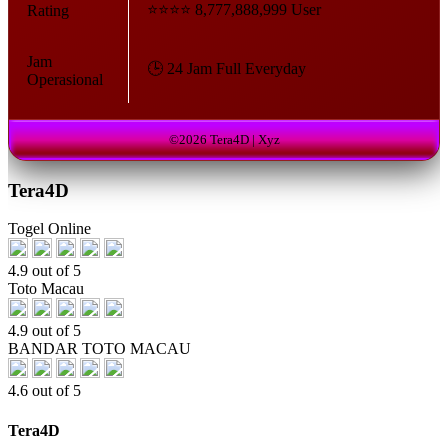
⭐⭐⭐⭐ 8,777,888,999 User
Rating
Jam
🕒 24 Jam Full Everyday
Operasional
©2026 Tera4D | Xyz
Tera4D
Togel Online
4.9 out of 5
Toto Macau
4.9 out of 5
BANDAR TOTO MACAU
4.6 out of 5
Tera4D