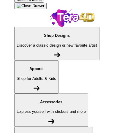
Shop Designs
Discover a classic design or new favorite artist
Apparel
Shop for Adults & Kids
Accessories
Express yourself with stickers and more