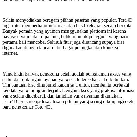
Selain menyediakan beragam pilihan pasaran yang populer, Tera4D
juga rutin memperbarui informasi dan hasil keluaran secara berkala.
Banyak pemain yang nyaman menggunakan platform ini karena
navigasinya mudah dipahami, bahkan untuk pengguna yang baru
pertama kali mencoba. Seluruh fitur juga dirancang supaya bisa
digunakan dengan lancar di berbagai perangkat dan koneksi
internet.
Yang bikin banyak pengguna betah adalah pengalaman akses yang
stabil dan dukungan layanan yang selalu tersedia saat dibutuhkan.
Tim bantuan bisa dihubungi kapan saja untuk membantu berbagai
kendala yang mungkin terjadi. Dengan akses yang praktis, informasi
yang selalu diperbarui, dan tampilan yang nyaman digunakan,
Tera4D terus menjadi salah satu pilihan yang sering dikunjungi oleh
para penggemar Toto 4D.