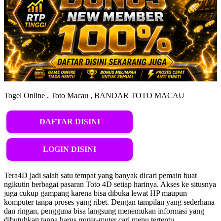
Togel Online , Toto Macau , BANDAR TOTO MACAU
DAFTAR DISINI
LOGIN DISINI
Tera4D jadi salah satu tempat yang banyak dicari pemain buat
ngikutin berbagai pasaran Toto 4D setiap harinya. Akses ke situsnya
juga cukup gampang karena bisa dibuka lewat HP maupun
komputer tanpa proses yang ribet. Dengan tampilan yang sederhana
dan ringan, pengguna bisa langsung menemukan informasi yang
dibutuhkan tanpa harus muter-muter cari menu tertentu.