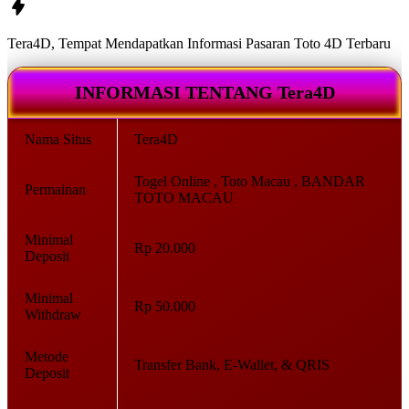
Tera4D, Tempat Mendapatkan Informasi Pasaran Toto 4D Terbaru
INFORMASI TENTANG Tera4D
Nama Situs
Tera4D
Togel Online , Toto Macau , BANDAR
Permainan
TOTO MACAU
Minimal
Rp 20.000
Deposit
Minimal
Rp 50.000
Withdraw
Metode
Transfer Bank, E-Wallet, & QRIS
Deposit