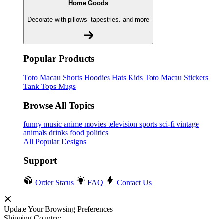
Home Goods
Decorate with pillows, tapestries, and more
Popular Products
Toto Macau
Shorts
Hoodies
Hats
Kids Toto Macau
Stickers
Tank Tops
Mugs
Browse All Topics
funny
music
anime
movies
television
sports
sci-fi
vintage
animals
drinks
food
politics
All Popular Designs
Support
Order Status
FAQ
Contact Us
Update Your Browsing Preferences
Shipping Country: