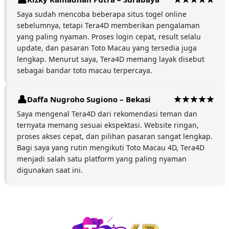
Saya sudah mencoba beberapa situs togel online
sebelumnya, tetapi Tera4D memberikan pengalaman
yang paling nyaman. Proses login cepat, result selalu
update, dan pasaran Toto Macau yang tersedia juga
lengkap. Menurut saya, Tera4D memang layak disebut
sebagai bandar toto macau terpercaya.
Daffa Nugroho Sugiono – Bekasi
Saya mengenal Tera4D dari rekomendasi teman dan
ternyata memang sesuai ekspektasi. Website ringan,
proses akses cepat, dan pilihan pasaran sangat lengkap.
Bagi saya yang rutin mengikuti Toto Macau 4D, Tera4D
menjadi salah satu platform yang paling nyaman
digunakan saat ini.