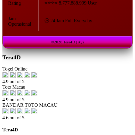
⭐⭐⭐⭐ 8,777,888,999 User
Rating
Jam
🕒 24 Jam Full Everyday
Operasional
©2026 Tera4D | Xyz
Tera4D
Togel Online
4.9 out of 5
Toto Macau
4.9 out of 5
BANDAR TOTO MACAU
4.6 out of 5
Tera4D